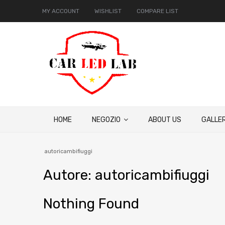
MY ACCOUNT
WISHLIST
COMPARE LIST
HOME
NEGOZIO
ABOUT US
GALLER
autoricambifiuggi
Autore
:
autoricambifiuggi
Nothing Found