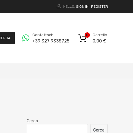
HELLO.
SIGN IN
REGISTER
|
Carrello
Contattaci:
0
CERCA
0,00
€
+39 327 9338725
Cerca
Cerca