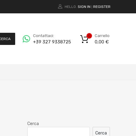
HELLO.
SIGN IN
REGISTER
|
Carrello
Contattaci:
0
CERCA
0,00
€
+39 327 9338725
Cerca
Cerca