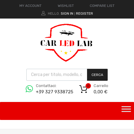
MY ACCOUNT
WISHLIST
COMPARE LIST
HELLO.
SIGN IN
REGISTER
|
CERCA
Carrello
Contattaci:
0
0,00
€
+39 327 9338725