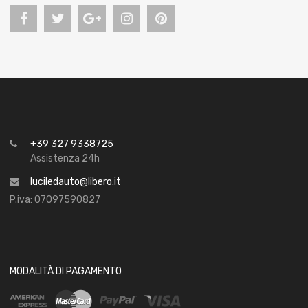
+39 327 9338725
Assistenza 24h
luciledauto@libero.it
P.iva: 07097590827
MODALITÀ DI PAGAMENTO