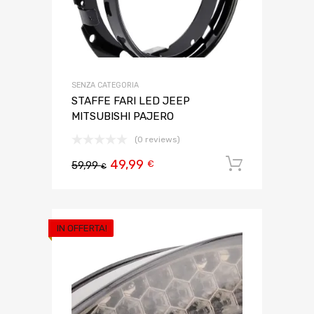
SENZA CATEGORIA
STAFFE FARI LED JEEP
MITSUBISHI PAJERO
(0 reviews)
49,99
Aggiungi 
€
59,99
€
IN OFFERTA!