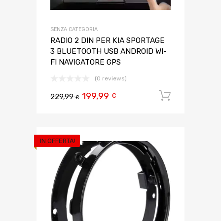
SENZA CATEGORIA
RADIO 2 DIN PER KIA SPORTAGE
3 BLUETOOTH USB ANDROID WI-
FI NAVIGATORE GPS
(0 reviews)
199,99
Aggiungi 
€
229,99
€
IN OFFERTA!