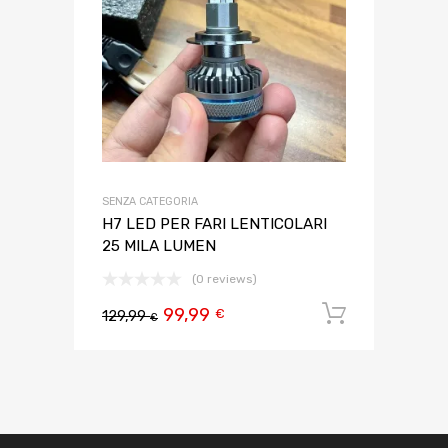
SENZA CATEGORIA
H7 LED PER FARI LENTICOLARI
25 MILA LUMEN
(0 reviews)
99,99
Aggiungi 
€
129,99
€