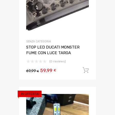
SENZA CATEGORIA
STOP LED DUCATI MONSTER
FUME CON LUCE TARGA
(0 reviews)
59,99
Aggiungi 
€
69,99
€
IN OFFERTA!