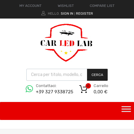
MY ACCOUNT
WISHLIST
COMPARE LIST
HELLO.
SIGN IN
REGISTER
|
CERCA
Carrello
Contattaci:
0
0,00
€
+39 327 9338725