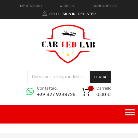
MY ACCOUNT
WISHLIST
COMPARE LIST
HELLO.
SIGN IN
REGISTER
|
CERCA
Carrello
Contattaci:
0
0,00
€
+39 327 9338725