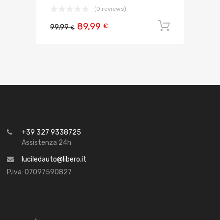
(0 reviews)
89,99
Aggiungi 
€
99,99
€
+39 327 9338725
Assistenza 24h
luciledauto@libero.it
P.iva: 07097590827