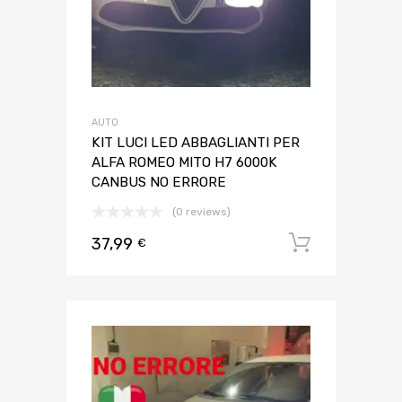
AUTO
KIT LUCI LED ABBAGLIANTI PER
ALFA ROMEO MITO H7 6000K
CANBUS NO ERRORE
(0 reviews)
37,99
Aggiungi 
€