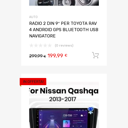
AUTO
RADIO 2 DIN 9″ PER TOYOTA RAV
4 ANDROID GPS BLUETOOTH USB
NAVIGATORE
(0 reviews)
199,99
Aggiungi 
€
299,99
€
IN OFFERTA!