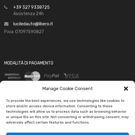
+39 327 9338725
Assistenza 24h
luciledauto@libero.it
P.iva: 07097590827
MODALITÀ DI PAGAMENTO
Manage Cookie Consent
To provide the best experiences, we use technologies like cookies to
store and/or access device information. Consenting to these
technologies will allow us to process data such as browsing behavior
SOCIAL
or unique IDs on this site. Not consenting or withdrawing consent, may
adversely affect certain features and functions.