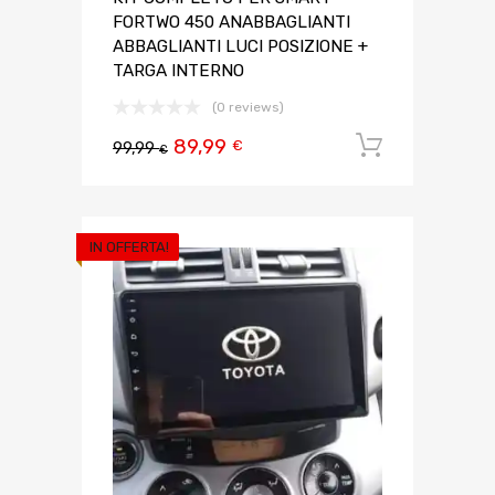
FORTWO 450 ANABBAGLIANTI
ABBAGLIANTI LUCI POSIZIONE +
TARGA INTERNO
(0 reviews)
89,99
Aggiungi 
€
99,99
€
IN OFFERTA!