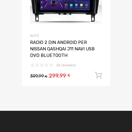
AUTO
RADIO 2 DIN ANDROID PER
NISSAN QASHQAI J11 NAVI USB
DVD BLUETOOTH
(0 reviews)
299,99
Aggiungi 
€
309,99
€