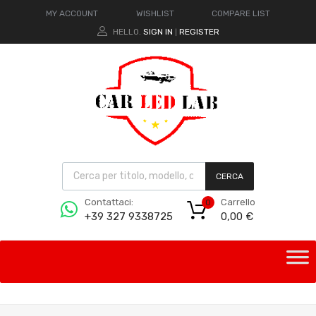
MY ACCOUNT
WISHLIST
COMPARE LIST
HELLO.
SIGN IN
REGISTER
|
CERCA
Carrello
Contattaci:
0
0,00
€
+39 327 9338725