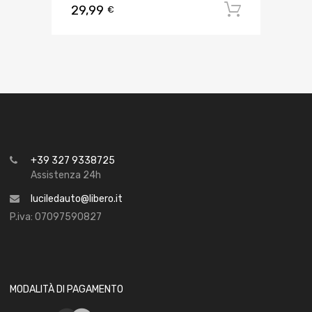
29,99
Aggiungi 
€
+39 327 9338725
Assistenza 24h
luciledauto@libero.it
P.iva: 07097590827
MODALITÀ DI PAGAMENTO