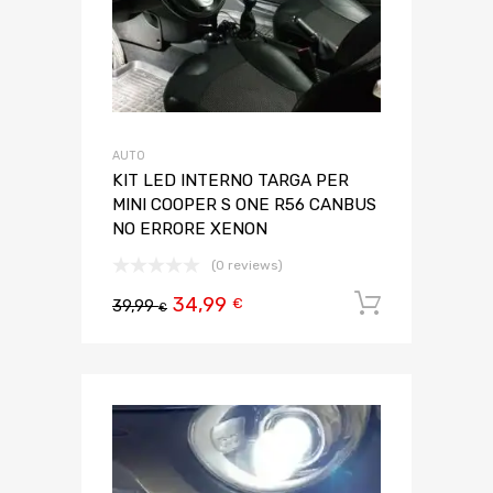
AUTO
KIT LED INTERNO TARGA PER
MINI COOPER S ONE R56 CANBUS
NO ERRORE XENON
(0 reviews)
34,99
Aggiungi 
€
39,99
€