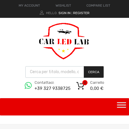
MY ACCOUNT
WISHLIST
COMPARE LIST
HELLO.
SIGN IN
REGISTER
|
CERCA
Carrello
Contattaci:
0
0,00
€
+39 327 9338725