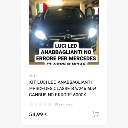
AUTO
KIT LUCI LED ANABBAGLIANTI
MERCEDES CLASSE B W246 60W
CANBUS NO ERRORE 6000K
(0 reviews)
54,99
Aggiungi 
€