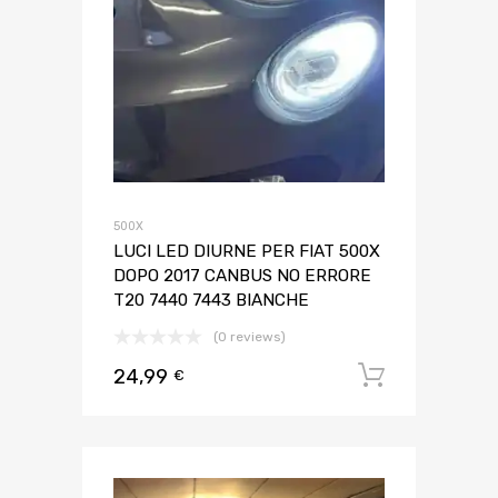
500X
LUCI LED DIURNE PER FIAT 500X
DOPO 2017 CANBUS NO ERRORE
T20 7440 7443 BIANCHE
(0 reviews)
24,99
Aggiungi 
€