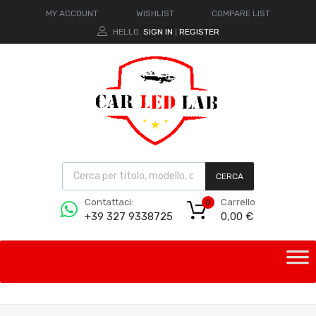
MY ACCOUNT
WISHLIST
COMPARE LIST
HELLO.
SIGN IN
REGISTER
|
CERCA
Carrello
Contattaci:
0
0,00
€
+39 327 9338725