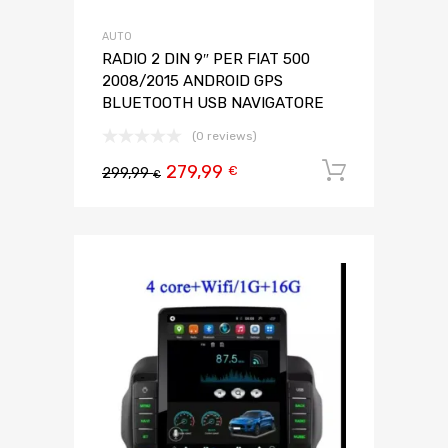
AUTO
RADIO 2 DIN 9″ PER FIAT 500
2008/2015 ANDROID GPS
BLUETOOTH USB NAVIGATORE
(0 reviews)
279,99
Aggiungi 
€
299,99
€