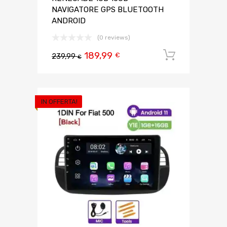
NAVIGATORE GPS BLUETOOTH
ANDROID
(0 reviews)
189,99
Aggiungi 
€
239,99
€
IN OFFERTA!