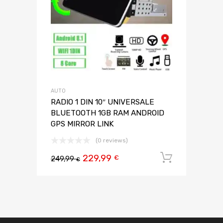
AUTO
RADIO 1 DIN 10″ UNIVERSALE
BLUETOOTH 1GB RAM ANDROID
GPS MIRROR LINK
(0 reviews)
229,99
Aggiungi 
€
249,99
€