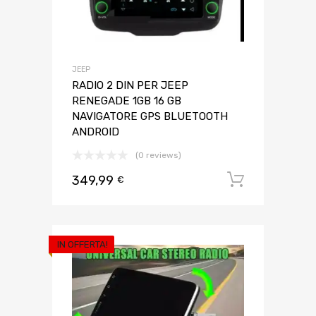
JEEP
RADIO 2 DIN PER JEEP
RENEGADE 1GB 16 GB
NAVIGATORE GPS BLUETOOTH
ANDROID
(0 reviews)
349,99
Aggiungi 
€
IN OFFERTA!