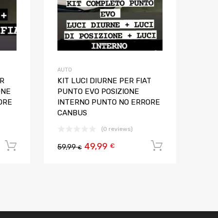
AUTO
ER
KIT LUCI DIURNE PER FIAT
ONE
PUNTO EVO POSIZIONE
ORE
INTERNO PUNTO NO ERRORE
CANBUS
(0 reviews)
49,99
Aggiungi al carrello
Aggiungi al
€
59,99
€