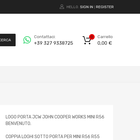
HELLO.
SIGN IN
REGISTER
|
Carrello
Contattaci:
0
CERCA
0,00
€
+39 327 9338725
LOGO PORTA JCW JOHN COOPER WORKS MINI R56
BENVENUTO.
COPPIA LOGHI SOTTO PORTA PER MINI R56 R55