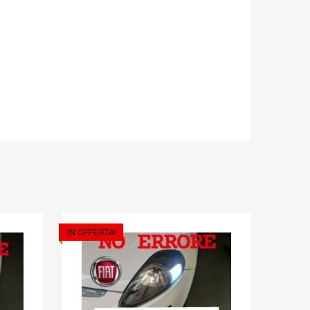
IN OFFERTA!
Aggiungi ai preferiti
Aggiungi ai pref
Aggiungi al confronto
Aggiungi al confron