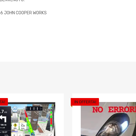
F56 JOHN COOPER WORKS
TA!
IN OFFERTA!
riti
Aggiungi ai preferiti
o
Aggiungi al confronto