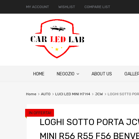
MY ACCOUNT
WISHLIST
COMPARE LIST
HOME
NEGOZIO
ABOUT US
GALLER
Home
AUTO
LUCI LED MINI H7 H4
JCW
LOGHI SOTTO PO
IN OFFERTA!
LOGHI SOTTO PORTA J
MINI R56 R55 F56 BEN