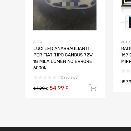
AUTO
AUTO
LUCI LED ANABBAGLIANTI
RADI
PER FIAT TIPO CANBUS 72W
169
18 MILA LUMEN NO ERRORE
MIR
6000K
(0 reviews)
189,
54,99
Aggiungi al
€
64,99
€