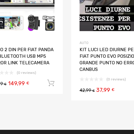
AUTO
O 2 DIN PER FIAT PANDA
KIT LUCI LED DIURNE P
 BLUETOOTH USB MP5
FIAT PUNTO EVO POSIZI
ROR LINK TELECAMERA
GRANDE PUNTO NO ERR
CANBUS
(0 reviews)
(0 reviews)
149,99
Aggiungi al carrello
€
99
€
37,99
 carrello
€
42,99
€