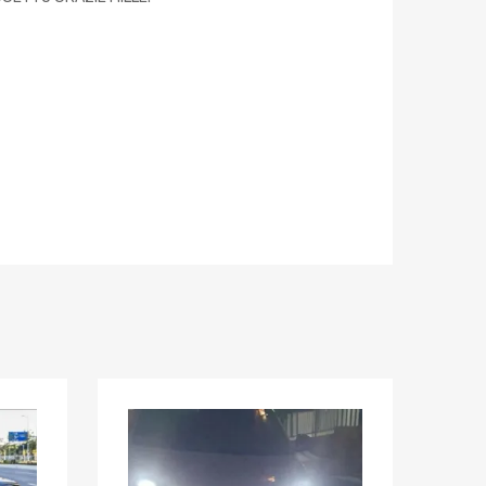
Aggiungi ai preferiti
Aggiungi ai pref
Aggiungi al confronto
Aggiungi al confron