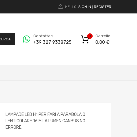
HELLO.
SIGN IN
REGISTER
|
Carrello
Contattaci:
0
CERCA
0,00
€
+39 327 9338725
LAMPADE LED H1 PER FARI A PARABOLA O
LENTICOLARE 16 MILA LUMEN CANBUS NO
ERRORE.