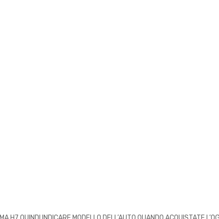
 H7 QUINDI INDICARE MODELLO DELL’AUTO QUANDO ACQUISTATE L’OG