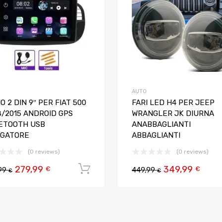
AUTO
O 2 DIN 9″ PER FIAT 500
FARI LED H4 PER JEEP
8/2015 ANDROID GPS
WRANGLER JK DIURNA
ETOOTH USB
ANABBAGLIANTI
IGATORE
ABBAGLIANTI
(0 reviews)
(0 reviews)
 carrello
279,99
349,99
Aggiungi al carrello
€
€
99
449,99
€
€