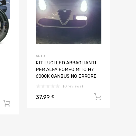
AUTO
KIT LUCI LED ABBAGLIANTI
PER ALFA ROMEO MITO H7
6000K CANBUS NO ERRORE
(0 reviews)
37,99
Aggiungi al
€
Aggiungi al carrello