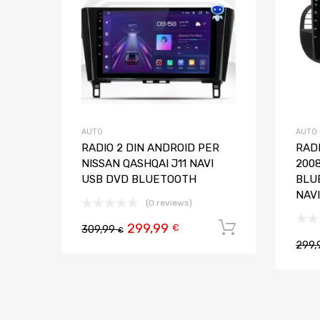
AUTO
AUTO
RADIO 2 DIN ANDROID PER
RADI
NISSAN QASHQAI J11 NAVI
200
USB DVD BLUETOOTH
BLU
NAV
(0 reviews)
299,99
Aggiungi al
€
309,99
€
299,