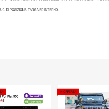
CI DI POSIZIONE, TARGA ED INTERNO.
TA!
IN OFFERTA!
riti
Aggiungi ai preferiti
o
Aggiungi al confronto