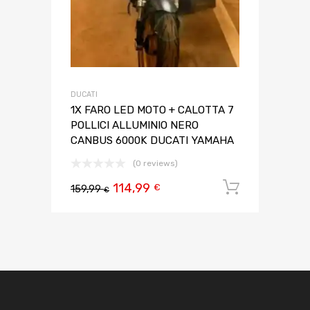
DUCATI
1X FARO LED MOTO + CALOTTA 7
POLLICI ALLUMINIO NERO
CANBUS 6000K DUCATI YAMAHA
(0 reviews)
114,99
Aggiungi 
€
159,99
€