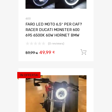
600
FARO LED MOTO 6,5″ PER CAF?
RACER DUCATI MONSTER 600
695 6500K 60W HORNET BMW
(0 reviews)
49,99
Aggiungi 
€
59,99
€
IN OFFERTA!