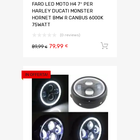
FARO LED MOTO H4 7″ PER
HARLEY DUCATI MONSTER
HORNET BMW R CANBUS 6000K
75WATT
(0 reviews)
79,99
Aggiungi 
€
89,99
€
IN OFFERTA!