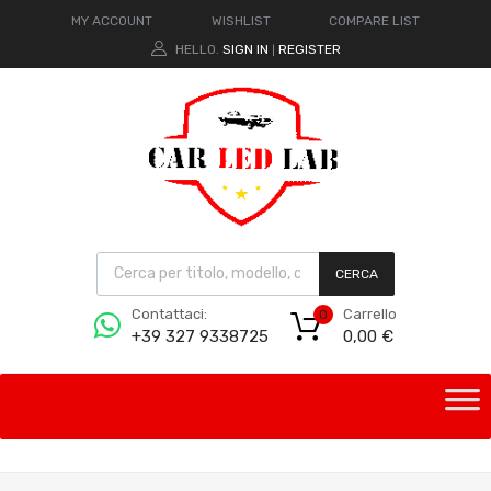
MY ACCOUNT
WISHLIST
COMPARE LIST
HELLO.
SIGN IN
REGISTER
|
CERCA
Carrello
Contattaci:
0
0,00
€
+39 327 9338725