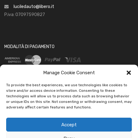
luciledauto@libero.it
P.iva: 07097590827
MODALITÀ DI PAGAMENTO
Manage Cookie Consent
To provide the best experiences, we use technologies like cookies to
store and/or access device information. Consenting to these
technologies will allow us to process data such as browsing behavior
SOCIAL
or unique IDs on this site. Not consenting or withdrawing consent, may
adversely affect certain features and functions.
Accept