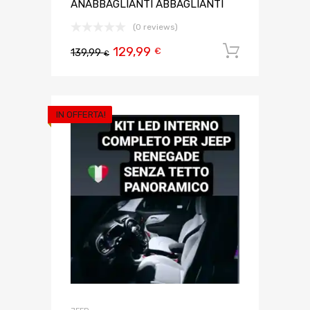
ANABBAGLIANTI ABBAGLIANTI
(0 reviews)
129,99
Aggiungi 
€
139,99
€
IN OFFERTA!