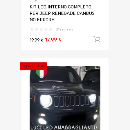
JEEP
KIT LED INTERNO COMPLETO
PER JEEP RENEGADE CANBUS
NO ERRORE
(0 reviews)
17,99
Aggiungi 
€
19,99
€
IN OFFERTA!