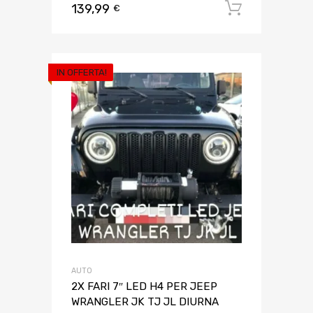
139,99
Aggiungi 
€
IN OFFERTA!
AUTO
2X FARI 7″ LED H4 PER JEEP
WRANGLER JK TJ JL DIURNA