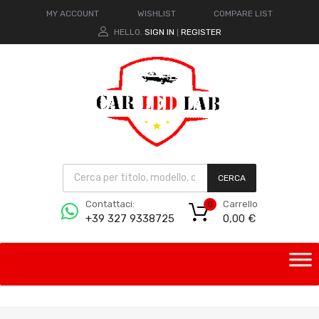
MY ACCOUNT
WISHLIST
COMPARE LIST
HELLO.
SIGN IN
REGISTER
|
CERCA
Carrello
Contattaci:
0
0,00
€
+39 327 9338725