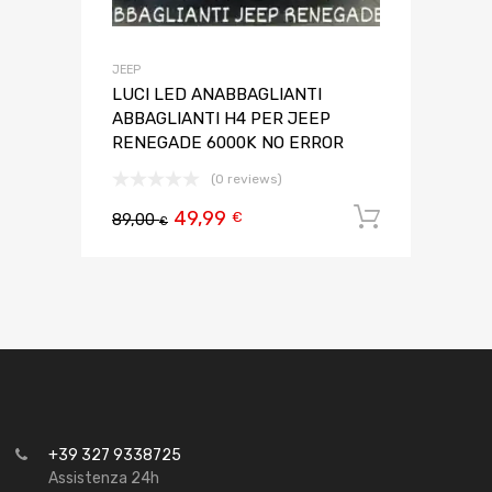
JEEP
LUCI LED ANABBAGLIANTI
ABBAGLIANTI H4 PER JEEP
RENEGADE 6000K NO ERROR
(0 reviews)
49,99
Aggiungi 
€
89,00
€
+39 327 9338725
Assistenza 24h