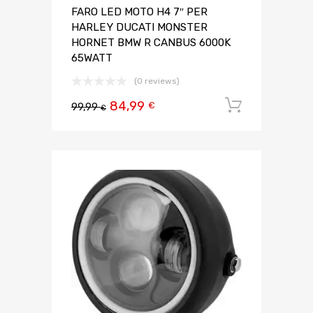
FARO LED MOTO H4 7″ PER
HARLEY DUCATI MONSTER
HORNET BMW R CANBUS 6000K
65WATT
(0 reviews)
84,99
Aggiungi 
€
99,99
€