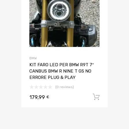
BMW
KIT FARO LED PER BMW R9T 7″
CANBUS BMW R NINE T GS NO
ERRORE PLUG & PLAY
(0 reviews)
179,99
Aggiungi 
€