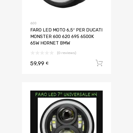
600
FARO LED MOTO 6,5″ PER DUCATI
MONSTER 600 620 695 6500K
65W HORNET BMW
(0 reviews)
59,99
Aggiungi 
€