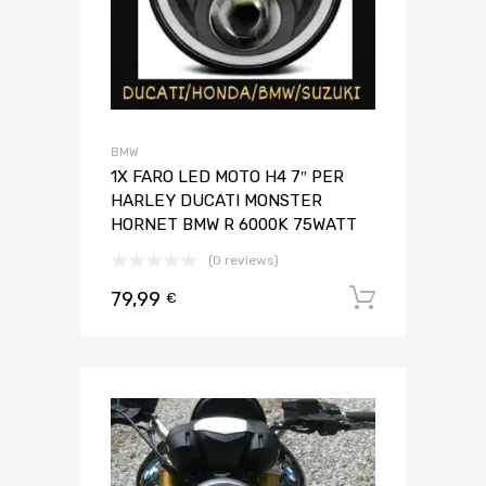
BMW
1X FARO LED MOTO H4 7″ PER
HARLEY DUCATI MONSTER
HORNET BMW R 6000K 75WATT
(0 reviews)
79,99
Aggiungi 
€