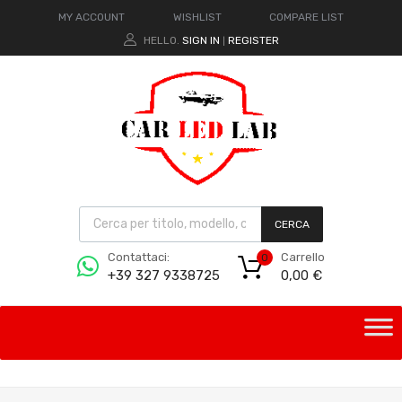
MY ACCOUNT
WISHLIST
COMPARE LIST
HELLO.
SIGN IN
REGISTER
|
CERCA
Carrello
Contattaci:
0
0,00
€
+39 327 9338725