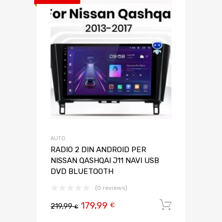
AUTO
RADIO 2 DIN ANDROID PER
NISSAN QASHQAI J11 NAVI USB
DVD BLUETOOTH
(0 reviews)
179,99
Aggiungi 
€
219,99
€