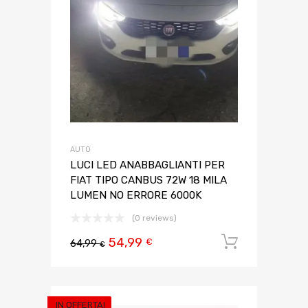
AUTO
LUCI LED ANABBAGLIANTI PER
FIAT TIPO CANBUS 72W 18 MILA
LUMEN NO ERRORE 6000K
(0 reviews)
54,99
Aggiungi 
€
64,99
€
IN OFFERTA!