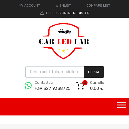
MY ACCOUNT
WISHLIST
COMPARE LIST
HELLO.
SIGN IN
REGISTER
|
CERCA
Carrello
Contattaci:
0
0,00
€
+39 327 9338725