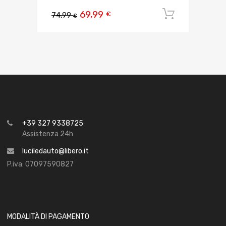
69,99
Aggiungi 
€
74,99
€
+39 327 9338725
Assistenza 24h
luciledauto@libero.it
P.iva: 07097590827
MODALITÀ DI PAGAMENTO