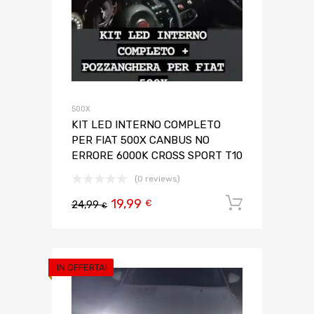
500X
KIT LED INTERNO COMPLETO
PER FIAT 500X CANBUS NO
ERRORE 6000K CROSS SPORT T10
(0 reviews)
19,99
Aggiungi 
€
24,99
€
IN OFFERTA!