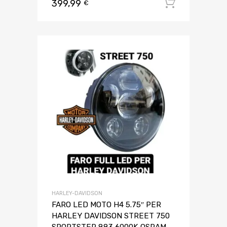
399,99
Aggiungi 
€
HARLEY-DAVIDSON
FARO LED MOTO H4 5.75″ PER
HARLEY DAVIDSON STREET 750