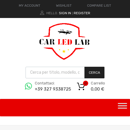
MY ACCOUNT
WISHLIST
COMPARE LIST
HELLO.
SIGN IN
REGISTER
|
CERCA
Carrello
Contattaci:
0
0,00
€
+39 327 9338725