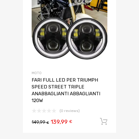
MOTO
FARI FULL LED PER TRIUMPH
SPEED STREET TRIPLE
ANABBAGLIANTI ABBAGLIANTI
120W
(0 reviews)
139,99
Aggiungi 
€
149,99
€