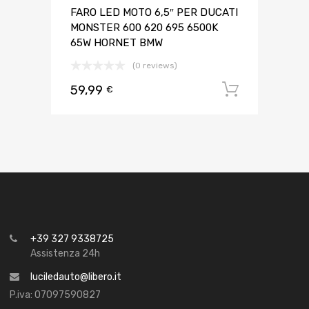
FARO LED MOTO 6,5″ PER DUCATI
MONSTER 600 620 695 6500K
65W HORNET BMW
(0 reviews)
59,99
Aggiungi 
€
+39 327 9338725
Assistenza 24h
luciledauto@libero.it
P.iva: 07097590827