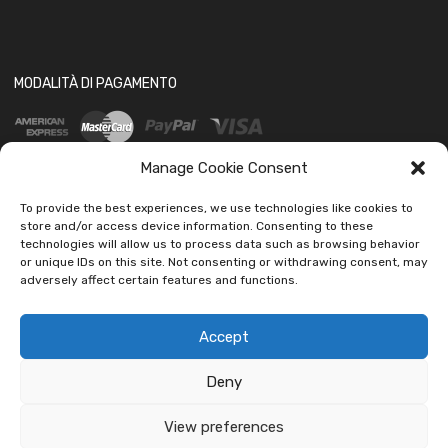
MODALITÀ DI PAGAMENTO
Manage Cookie Consent
To provide the best experiences, we use technologies like cookies to
store and/or access device information. Consenting to these
technologies will allow us to process data such as browsing behavior
SOCIAL
or unique IDs on this site. Not consenting or withdrawing consent, may
adversely affect certain features and functions.
Accept
Deny
Copyright ©
2026
Ledautoshop Auto Parts | Icons made by
Freepik
from
www.flaticon.com
View preferences
car led lab Tantissimi prodotti per auto e moto.
Ignora