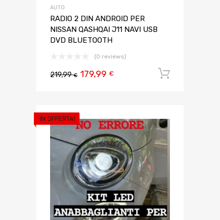
AUTO
RADIO 2 DIN ANDROID PER
NISSAN QASHQAI J11 NAVI USB
DVD BLUETOOTH
(0 reviews)
179,99
Aggiungi 
€
219,99
€
IN OFFERTA!