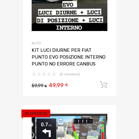
AUTO
KIT LUCI DIURNE PER FIAT
PUNTO EVO POSIZIONE INTERNO
PUNTO NO ERRORE CANBUS
(0 reviews)
49,99
Aggiungi 
€
59,99
€
IN OFFERTA!