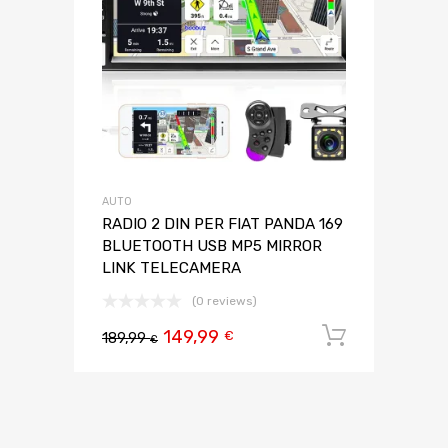
AUTO
RADIO 2 DIN PER FIAT PANDA 169
BLUETOOTH USB MP5 MIRROR
LINK TELECAMERA
(0 reviews)
149,99
Aggiungi 
€
189,99
€