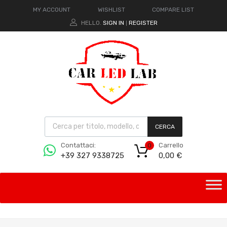
MY ACCOUNT
WISHLIST
COMPARE LIST
HELLO.
SIGN IN
REGISTER
|
CERCA
Carrello
Contattaci:
0
0,00
€
+39 327 9338725