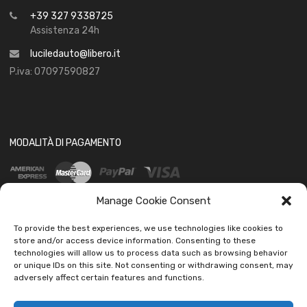
+39 327 9338725
Assistenza 24h
luciledauto@libero.it
P.iva: 07097590827
MODALITÀ DI PAGAMENTO
Manage Cookie Consent
To provide the best experiences, we use technologies like cookies to
store and/or access device information. Consenting to these
technologies will allow us to process data such as browsing behavior
SOCIAL
or unique IDs on this site. Not consenting or withdrawing consent, may
adversely affect certain features and functions.