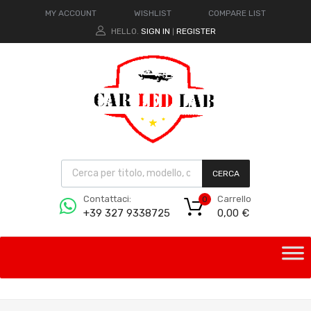
MY ACCOUNT
WISHLIST
COMPARE LIST
HELLO.
SIGN IN
REGISTER
|
CERCA
Carrello
Contattaci:
0
0,00
€
+39 327 9338725