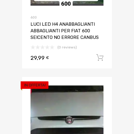
600
LUCI LED H4 ANABBAGLIANTI
ABBAGLIANTI PER FIAT 600
SEICENTO NO ERRORE CANBUS
(0 reviews)
29,99
Aggiungi 
€
IN OFFERTA!