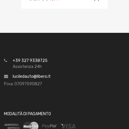
+39 327 9338725
Assistenza 24h
luciledauto@libero.it
P.iva: 07097590827
MODALITÀ DI PAGAMENTO