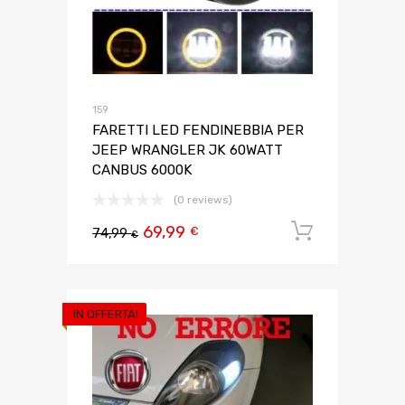
159
FARETTI LED FENDINEBBIA PER
JEEP WRANGLER JK 60WATT
CANBUS 6000K
(0 reviews)
69,99
Aggiungi 
€
74,99
€
IN OFFERTA!