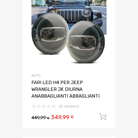
AUTO
FARI LED H4 PER JEEP
WRANGLER JK DIURNA
ANABBAGLIANTI ABBAGLIANTI
(0 reviews)
349,99
Aggiungi 
€
449,99
€