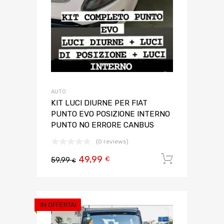
AUTO
KIT LUCI DIURNE PER FIAT
PUNTO EVO POSIZIONE INTERNO
PUNTO NO ERRORE CANBUS
(0 reviews)
49,99
Aggiungi 
€
59,99
€
IN OFFERTA!