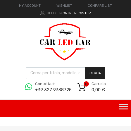
MY ACCOUNT
WISHLIST
COMPARE LIST
HELLO.
SIGN IN
REGISTER
|
CERCA
Carrello
Contattaci:
0
0,00
€
+39 327 9338725