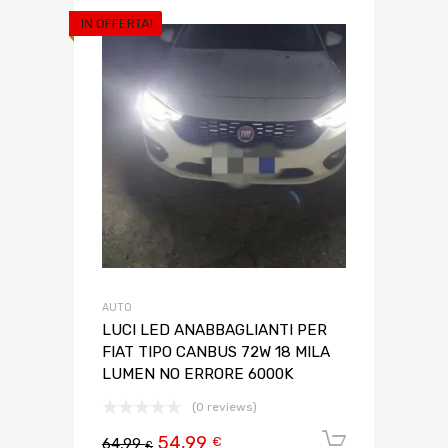
IN OFFERTA!
AUTO
LUCI LED ANABBAGLIANTI PER
FIAT TIPO CANBUS 72W 18 MILA
LUMEN NO ERRORE 6000K
(0 reviews)
54,99
Aggiungi 
€
64,99
€