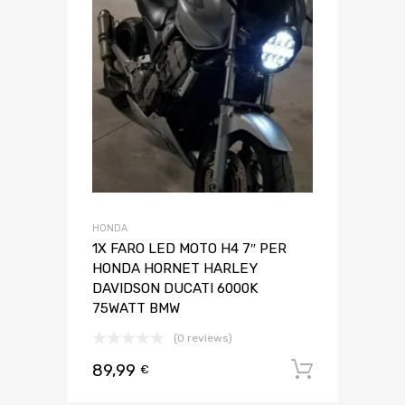
HONDA
1X FARO LED MOTO H4 7″ PER
HONDA HORNET HARLEY
DAVIDSON DUCATI 6000K
75WATT BMW
(0 reviews)
89,99
Aggiungi 
€