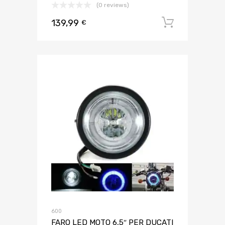
(0 reviews)
139,99
Aggiungi 
€
600
FARO LED MOTO 6,5″ PER DUCATI