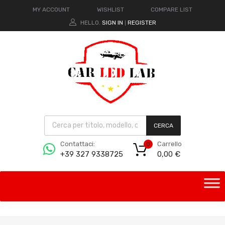
MY ACCOUNT
WISHLIST
COMPARE LIST
HELLO.
SIGN IN
REGISTER
|
CERCA
Carrello
Contattaci:
0
0,00
€
+39 327 9338725