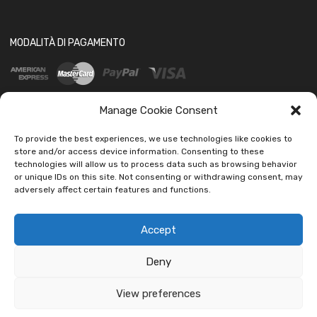
MODALITÀ DI PAGAMENTO
Manage Cookie Consent
To provide the best experiences, we use technologies like cookies to
store and/or access device information. Consenting to these
SOCIAL
technologies will allow us to process data such as browsing behavior
or unique IDs on this site. Not consenting or withdrawing consent, may
adversely affect certain features and functions.
Accept
Deny
Copyright ©
2026
Ledautoshop Auto Parts | Icons made by
Freepik
from
www.flaticon.com
View preferences
car led lab Tantissimi prodotti per auto e moto.
Ignora