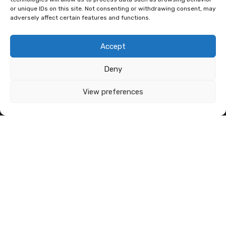
or unique IDs on this site. Not consenting or withdrawing consent, may
adversely affect certain features and functions.
MODALITÀ DI PAGAMENTO
Accept
Deny
View preferences
SOCIAL
Copyright ©
2026
Ledautoshop Auto Parts | Icons made by
Freepik
from
www.flaticon.com
car led lab Tantissimi prodotti per auto e moto.
Ignora