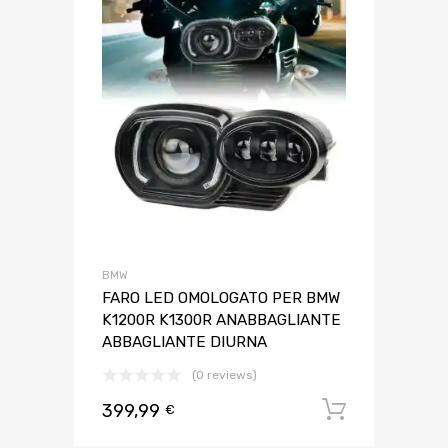
BMW
FARO LED OMOLOGATO PER BMW
K1200R K1300R ANABBAGLIANTE
ABBAGLIANTE DIURNA
(0 reviews)
399,99
Aggiungi 
€