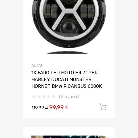
DUCATI
1X FARO LED MOTO H4 7″ PER
HARLEY DUCATI MONSTER
HORNET BMW R CANBUS 6000K
(0 reviews)
99,99
Aggiungi 
€
119,99
€