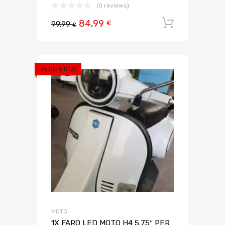
(0 reviews)
84,99
Aggiungi 
€
99,99
€
IN OFFERTA!
MOTO
1X FARO LED MOTO H4 5.75″ PER