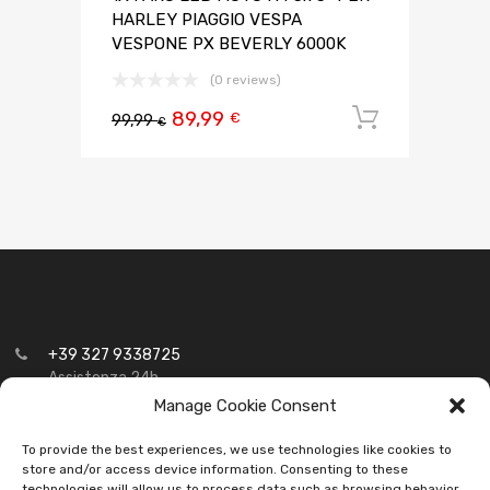
HARLEY PIAGGIO VESPA
VESPONE PX BEVERLY 6000K
(0 reviews)
89,99
Aggiungi 
€
99,99
€
+39 327 9338725
Assistenza 24h
Manage Cookie Consent
luciledauto@libero.it
P.iva: 07097590827
To provide the best experiences, we use technologies like cookies to
store and/or access device information. Consenting to these
technologies will allow us to process data such as browsing behavior