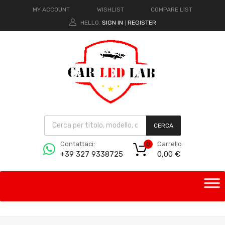
MY ACCOUNT
WISHLIST
COMPARE LIST
HELLO.
SIGN IN
REGISTER
|
CERCA
Carrello
Contattaci:
0
0,00
€
+39 327 9338725