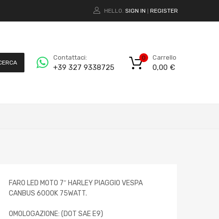
HELLO.
SIGN IN
REGISTER
|
Carrello
Contattaci:
0
CERCA
0,00
€
+39 327 9338725
FARO LED MOTO 7″ HARLEY PIAGGIO VESPA
CANBUS 6000K 75WATT.
OMOLOGAZIONE: (DOT SAE E9)