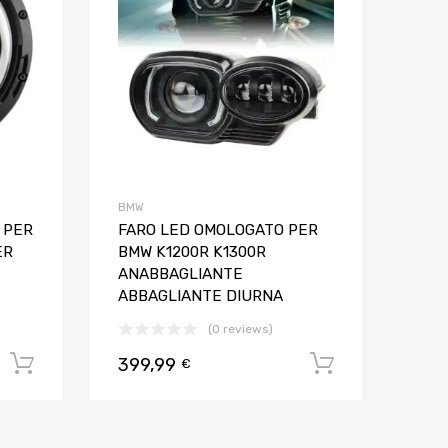
BMW
 PER
FARO LED OMOLOGATO PER
ER
BMW K1200R K1300R
ANABBAGLIANTE
ABBAGLIANTE DIURNA
(0 reviews)
399,99
Aggiungi al carrello
Aggiungi al
€