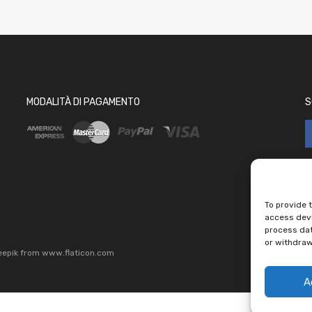
MODALITÀ DI PAGAMENTO
S
To provide 
access devi
process dat
or withdraw
eepik
from
www.flaticon.com
A