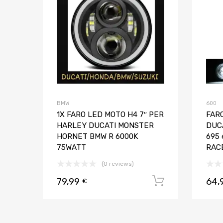
BMW
600
1X FARO LED MOTO H4 7″ PER
FARO
HARLEY DUCATI MONSTER
DUC
HORNET BMW R 6000K
695
75WATT
RAC
(0 reviews)
79,99
64,
Aggiungi al
€