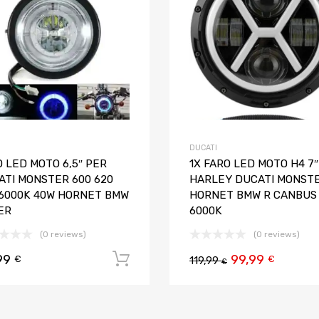
DUCATI
 LED MOTO 6,5″ PER
1X FARO LED MOTO H4 7″
ATI MONSTER 600 620
HARLEY DUCATI MONST
 6000K 40W HORNET BMW
HORNET BMW R CANBUS
ER
6000K
(0 reviews)
(0 reviews)
99
99,99
 carrello
Aggiungi al carrello
€
€
119,99
€