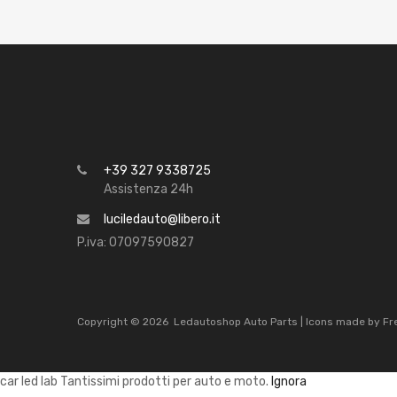
+39 327 9338725
Assistenza 24h
luciledauto@libero.it
P.iva: 07097590827
Copyright ©
2026
Ledautoshop Auto Parts | Icons made by
Fr
car led lab Tantissimi prodotti per auto e moto.
Ignora