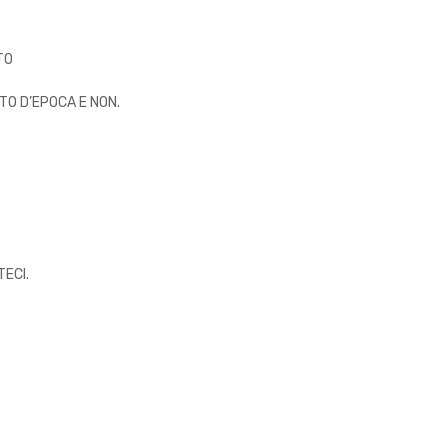
TO
TO D’EPOCA E NON.
ECI.