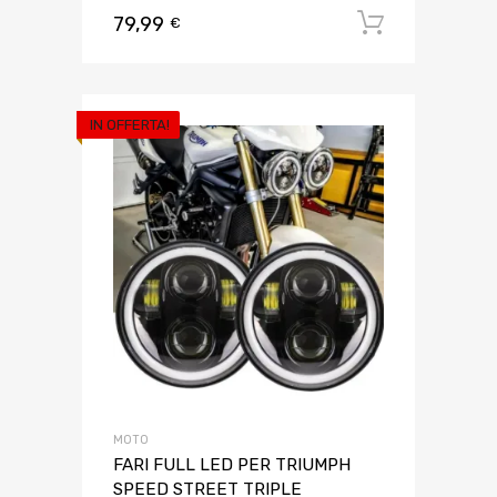
79,99
Aggiungi 
€
IN OFFERTA!
MOTO
FARI FULL LED PER TRIUMPH
SPEED STREET TRIPLE