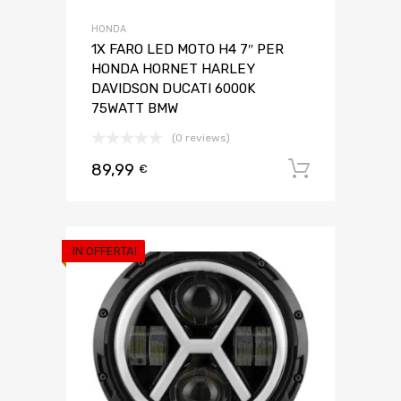
HONDA
1X FARO LED MOTO H4 7″ PER
HONDA HORNET HARLEY
DAVIDSON DUCATI 6000K
75WATT BMW
(0 reviews)
89,99
Aggiungi 
€
IN OFFERTA!