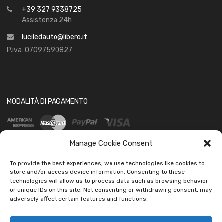
+39 327 9338725
Assistenza 24h
luciledauto@libero.it
P.iva: 07097590827
MODALITÀ DI PAGAMENTO
Manage Cookie Consent
To provide the best experiences, we use technologies like cookies to
store and/or access device information. Consenting to these
technologies will allow us to process data such as browsing behavior
SOCIAL
or unique IDs on this site. Not consenting or withdrawing consent, may
adversely affect certain features and functions.