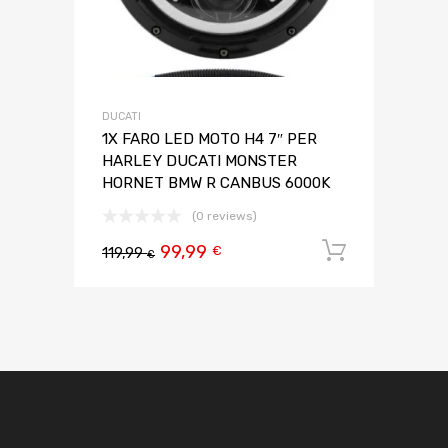
DUCATI
1X FARO LED MOTO H4 7″ PER
HARLEY DUCATI MONSTER
HORNET BMW R CANBUS 6000K
(0 reviews)
99,99
Aggiungi 
€
119,99
€