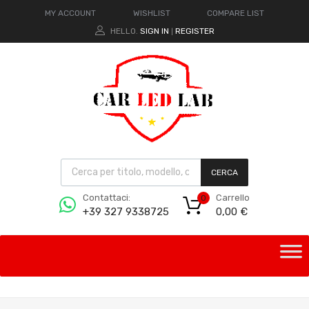
MY ACCOUNT
WISHLIST
COMPARE LIST
HELLO.
SIGN IN
REGISTER
|
CERCA
Carrello
Contattaci:
0
0,00
€
+39 327 9338725