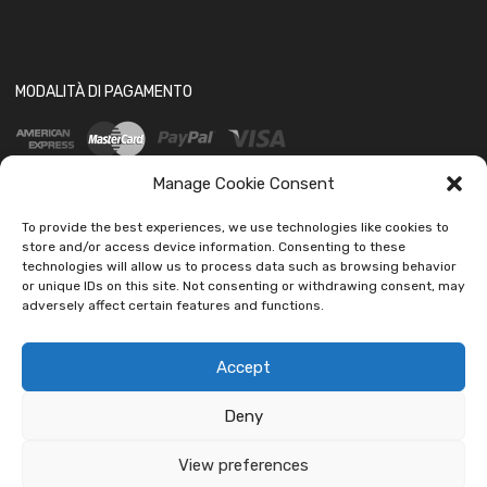
MODALITÀ DI PAGAMENTO
Manage Cookie Consent
To provide the best experiences, we use technologies like cookies to
store and/or access device information. Consenting to these
technologies will allow us to process data such as browsing behavior
SOCIAL
or unique IDs on this site. Not consenting or withdrawing consent, may
adversely affect certain features and functions.
Accept
Deny
Copyright ©
2026
Ledautoshop Auto Parts | Icons made by
Freepik
from
www.flaticon.com
View preferences
car led lab Tantissimi prodotti per auto e moto.
Ignora