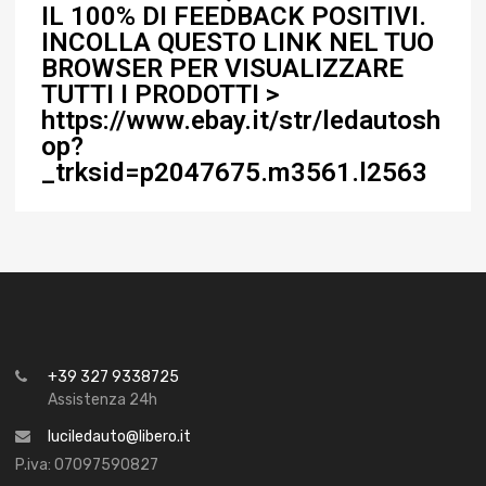
IL 100% DI FEEDBACK POSITIVI.
INCOLLA QUESTO LINK NEL TUO
BROWSER PER VISUALIZZARE
TUTTI I PRODOTTI >
https://www.ebay.it/str/ledautosh
op?
_trksid=p2047675.m3561.l2563
+39 327 9338725
Assistenza 24h
luciledauto@libero.it
P.iva: 07097590827