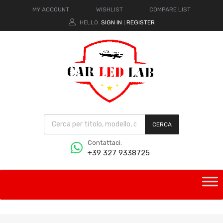
MY ACCOUNT
WISHLIST
COMPARE LIST
HELLO.
SIGN IN
REGISTER
|
CERCA
Contattaci:
+39 327 9338725